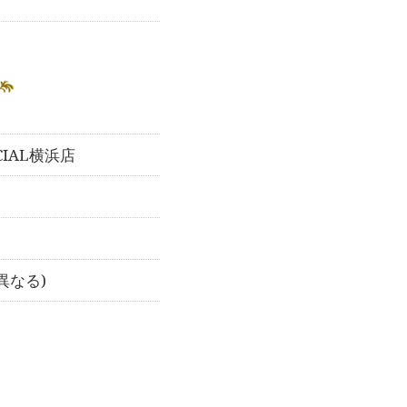
IAL横浜店
異なる)
）