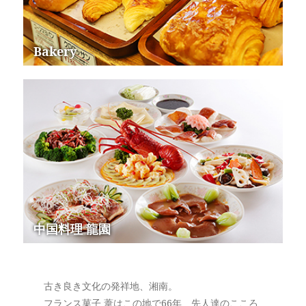
Bakery
中国料理 龍園
古き良き文化の発祥地、湘南。
フランス菓子 葦はこの地で66年、先人達のこころ