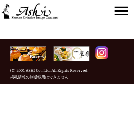
togg
navi
(C) 2001 ASHI Co., Ltd. All Rights Reserved.
掲載情報の無断転⽤はできません