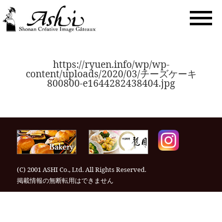
togg
navi
https://ryuen.info/wp/wp-
content/uploads/2020/03/チーズケーキ
800800-e1644282438404.jpg
(C) 2001 ASHI Co., Ltd. All Rights Reserved.
掲載情報の無断転⽤はできません