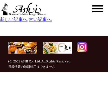
togg
navi
新しい記事へ
古い記事へ
(C) 2001 ASHI Co., Ltd. All Rights Reserved.
掲載情報の無断転⽤はできません